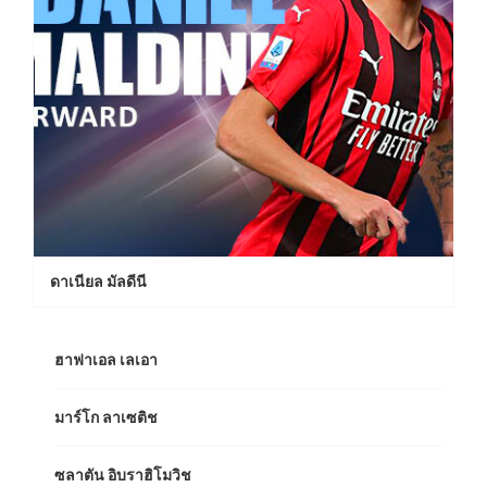
ดาเนียล มัลดีนี
ฮาฟาเอล เลเอา
มาร์โก ลาเซติช
ซลาตัน อิบราฮิโมวิช