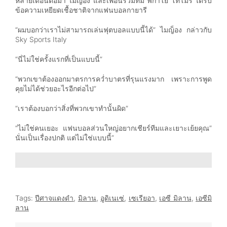
หลายเดือนต่อมา ไมญ็อง และเพื่อนร่วมทีม ฟิกาโย โทโมรี ได้รับ
ข้อความเหยียดเชื้อชาติจากแฟนบอลกายารี
“ผมบอกว่าเราไม่สามารถเล่นฟุตบอลแบบนี้ได้” ไมญ็อง กล่าวกับ
Sky Sports Italy
“นี่ไม่ใช่ครั้งแรกที่เป็นแบบนี้”
“พวกเขาต้องออกมาตรการคว่ำบาตรที่รุนแรงมาก เพราะการพูด
คุยไม่ได้ช่วยอะไรอีกต่อไป”
“เราต้องบอกว่าสิ่งที่พวกเขาทำนั้นผิด”
“ไม่ใช่คนเยอะ แฟนบอลส่วนใหญ่อยากเชียร์ทีมและเยาะเย้ยคุณ”
นั่นเป็นเรื่องปกติ แต่ไม่ใช่แบบนี้”
Tags:
ปีศาจแดงดำ
,
มิลาน
,
อูดิเนเซ่
,
เซเรียอา
,
เอซี มิลาน
,
เอซีมิ
ลาน