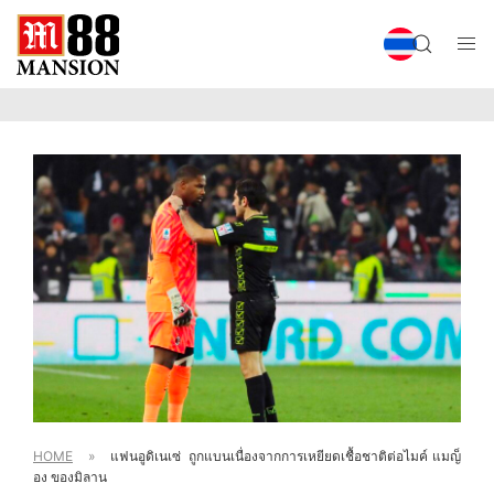
HOME
»
แฟนอูดิเนเซ่ ถูกแบนเนื่องจากการเหยียดเชื้อชาติต่อไมค์ แมญ็
อง ของมิลาน