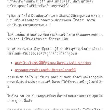
“เราจะทำงานอย่างไม่รู้จักเหน็ดเหนื่อยต่อไปเพื่อระบุตัวและ
ลงโทษบุคคลอื่นที่เกี่ยวข้องกับเหตุการณ์นี้”
“อูดิเนเซ่ กัลโช่ ยืนหยัดต่อต้านการเลือกปฏิบัติทุกรูปแบบ และเรา
มุ่งมั่นที่จะสร้างสภาพแวดล้อมที่เปิดกว้างและให้ความเคารพ
ภายในชุมชนฟุตบอลของเรา”
ไมค์ แมญ็อง พร้อมด้วยเพื่อนร่วมทีมเอซี มิลาน เดินออกจากสนาม
หลังจากแจ้งให้ผู้ตัดสินทราบถึงการละเมิด
ตามรายงานของ Sky Sports ผู้รักษาประตูชาวฝรั่งเศสกล่าวว่า
เขาได้ยินเสียงร้องของลิงที่ถูกกล่าวหาจากฝูงชน
พบกับโปรโมชั่นที่ดีที่สุดของ มิลาน x M88 Mansion
ตรวจสอบการอัปเดตเพิ่มเติมของมิลานที่นี่
การแข่งขันกัลโช่ เซเรีย อา กลับมาแข่งขันอีกครั้งหลังจากถูกพัก
การแข่งขันช่วงสั้นๆ และเอซี มิลาน ก็ได้ชัยชนะเหนืออูดิเนเซ่ 3-
2
ไมญ็อง วัย 28 ปี เคยถูกเหยียดเชื้อชาติขณะเล่นกับยูเวนตุสเมื่อ
สองฤดูกาลที่แล้ว