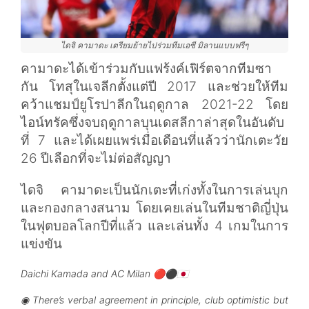
ไดจิ คามาดะ เตรียมย้ายไปร่วมทีมเอซี มิลานแบบฟรีๆ
คามาดะได้เข้าร่วมกับแฟร้งค์เฟิร์ตจากทีมซา
กัน โทสุในเจลีกตั้งแต่ปี 2017 และช่วยให้ทีม
คว้าแชมป์ยูโรปาลีกในฤดูกาล 2021-22 โดย
ไอน์ทรัคซึ่งจบฤดูกาลบุนเดสลีกาล่าสุดในอันดับ
ที่ 7 และได้เผยแพร่เมื่อเดือนที่แล้วว่านักเตะวัย
26 ปีเลือกที่จะไม่ต่อสัญญา
ไดจิ คามาดะเป็นนักเตะที่เก่งทั้งในการเล่นบุก
และกองกลางสนาม โดยเคยเล่นในทีมชาติญี่ปุ่น
ในฟุตบอลโลกปีที่แล้ว และเล่นทั้ง 4 เกมในการ
แข่งขัน
Daichi Kamada and AC Milan 🔴⚫️🇯🇵
◉ There’s verbal agreement in principle, club optimistic but