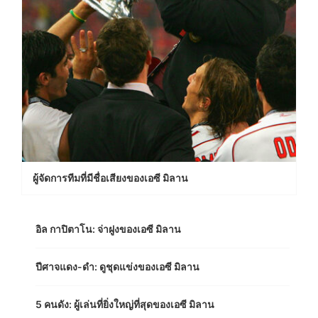
ผู้จัดการทีมที่มีชื่อเสียงของเอซี มิลาน
อิล กาปิตาโน: จ่าฝูงของเอซี มิลาน
ปีศาจแดง-ดำ: ดูชุดแข่งของเอซี มิลาน
5 คนดัง: ผู้เล่นที่ยิ่งใหญ่ที่สุดของเอซี มิลาน