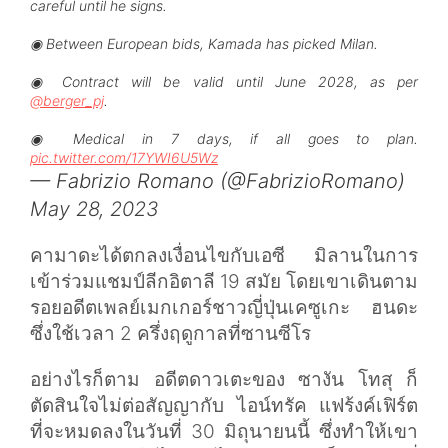
careful until he signs.
◉ Between European bids, Kamada has picked Milan.
◉ Contract will be valid until June 2028, as per
@berger_pj
.
◉ Medical in 7 days, if all goes to plan.
pic.twitter.com/17YWI6U5Wz
— Fabrizio Romano (@FabrizioRomano)
May 28, 2023
คามาดะได้ตกลงเงื่อนไขกับเอซี มิลานในการ
เข้าร่วมแชมป์ลีกอิตาลี 19 สมัย โดยเขาเดินตาม
รอยอดีตเพลย์เมกเกอร์ชาวญี่ปุ่นเคซูเกะ ฮนดะ
ซึ่งใช้เวลา 2 ครึ่งฤดูกาลที่ซานซีโร
อย่างไรก็ตาม อดีตดาวเตะของ ซางัน โทสุ ก็
ตัดสินใจไม่ต่อสัญญากับ ไอน์ทรัค แฟร้งค์เฟิร์ต
ที่จะหมดลงในวันที่ 30 มิถุนายนนี้ ซึ่งทำให้เขา