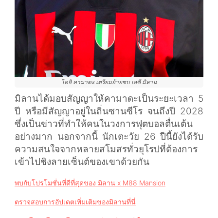
ไดจิ คามาดะ เตรียมย้ายซบ เอซี มิลาน
มิลานได้มอบสัญญาให้คามาดะเป็นระยะเวลา 5
ปี หรือมีสัญญาอยู่ในถิ่นซานซีโร จนถึงปี 2028
ซึ่งเป็นข่าวที่ทำให้คนในวงการฟุตบอลตื่นเต้น
อย่างมาก นอกจากนี้ นักเตะวัย 26 ปีนี้ยังได้รับ
ความสนใจจากหลายสโมสรทั่วยุโรปที่ต้องการ
เข้าไปชิงลายเซ็นต์ของเขาด้วยกัน
พบกับโปรโมชั่นที่ดีที่สุดของ มิลาน x M88 Mansion
ตรวจสอบการอัปเดตเพิ่มเติมของมิลานที่นี่