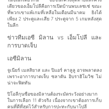
เดียวของเอ็มโปลีคือการเปิดบ้านพบเลชเช่ ขณะ
ที่พวกเขาแพ้เกมที่เหลือในเดือนมีนาคม ยิงได้
เพียง 2 ประตูและเสีย 7 ประตูจาก 5 เกมหลังสุด
ในลีก
ข่าวทีมเอซี มิลาน vs เอ็มโปลี และ
การบาดเจ็บ
เอซีมิลาน
จูเนียร์ เมสสิยาส และ ปิแอร์ คาลูลู อาจพลาดลง
เพราะอาการบาดเจ็บ ซลาตัน อิบราฮิโมวิช ไม่
น่าจะฟิตทัน
ปิโอลีกุนซือของมิลานต้องระมัดระวังอย่างมาก
ในการเลือก 11 ตัวจริง เนื่องจากเขาต้องการเก็บ
คนที่ดีที่สุดไว้สำหรับการปะทะกับนาโปลี