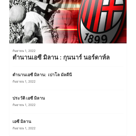
กันยายน 1, 2022
ตำนานเอซี มิลาน : กุนนาร์ นอร์ดาห์ล
ตำนานเอซี มิลาน: เปาโล มัลดีนี
กันยายน 1, 2022
ประวัติ เอซี มิลาน
กันยายน 1, 2022
เอซี มิลาน
กันยายน 1, 2022