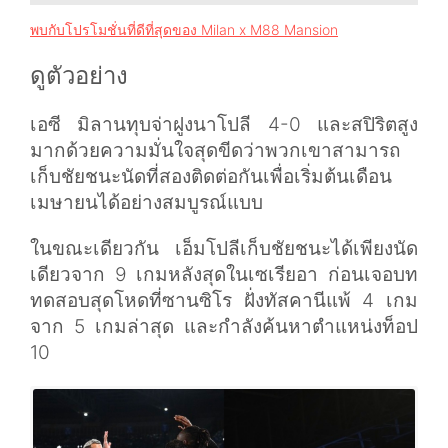
พบกับโปรโมชั่นที่ดีที่สุดของ Milan x M88 Mansion
ดูตัวอย่าง
เอซี มิลานทุบจ่าฝูงนาโปลี 4-0 และสปิริตสูง
มากด้วยความมั่นใจสุดขีดว่าพวกเขาสามารถ
เก็บชัยชนะนัดที่สองติดต่อกันเพื่อเริ่มต้นเดือน
เมษายนได้อย่างสมบูรณ์แบบ
ในขณะเดียวกัน เอ็มโปลีเก็บชัยชนะได้เพียงนัด
เดียวจาก 9 เกมหลังสุดในเซเรียอา ก่อนเจอบท
ทดสอบสุดโหดที่ซานซิโร ฝั่งทัสคานีแพ้ 4 เกม
จาก 5 เกมล่าสุด และกำลังค้นหาตำแหน่งท็อป
10