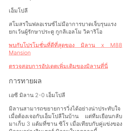
เอ็มโปลี
สโมสรในฟลอเรนซ์ไม่มีอาการบาดเจ็บรุนแรง
ยกเว้นผู้รักษาประตู กูกลิเอลโม วิคาริโอ
พบกับโปรโมชั่นที่ดีที่สุดของ มิลาน x M88
Mansion
ตรวจสอบการอัปเดตเพิ่มเติมของมิลานที่นี่
การทายผล
เอซี มิลาน 2-0 เอ็มโปลี
มิลานสามารถขยายการวิ่งได้อย่างน่าประทับใจ
เมื่อต้องเจอกับเอ็มโปลีในบ้าน แต่ทีมเยือนกลับ
มาเก็บ 3 แต้มที่ซาน ซิโร เมื่อเทียบกับคู่แข่งของ