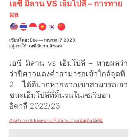
เอซี มิลาน VS เอ็มโปลี – การทาย
ผล
เขียนโดย :
Bee
— เมษายน 7, 2023
อยู่ภายใต้:
เอซี มิลาน อัพเดท
เอซี มิลาน vs เอ็มโปลี – ทายผลว่า
ว่าปีศาจแดงดำสามารถเข้าใกล้จุดที่
2 ได้ดีมากหากพวกเขาสามารถเอา
ชนะเอ็มโปลีที่ดิ้นรนในเซเรียอา
อิตาลี 2022/23
สำหรับการอัปเดตของเอซี มิลาน อ่านเพิ่มเติมได้ที่นี่