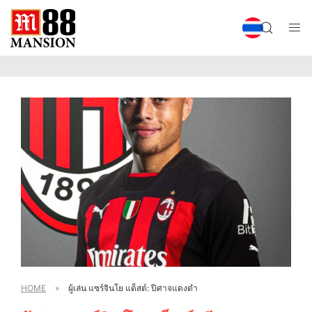
HOME
»
ผู้เล่น แซร์จินโย แด็สต์: ปีศาจแดงดำ