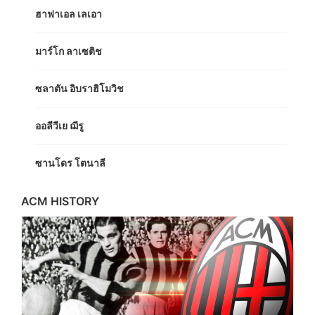
ฮาฟาเอล เลเอา
มาร์โก ลาเซติช
ซลาตัน อิบราฮิโมวิช
ออลีวีเย ฌีรู
ซานโดร โตนาลี
ACM HISTORY